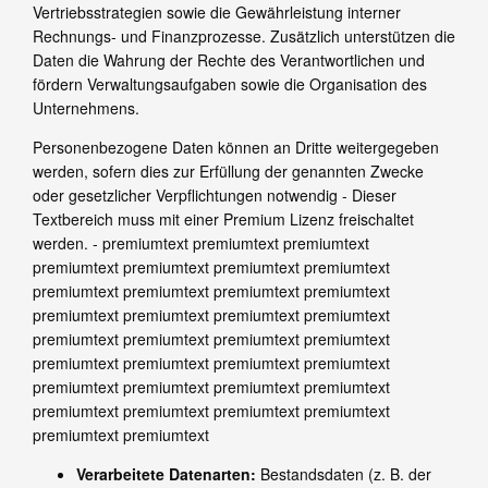
Vertriebsstrategien sowie die Gewährleistung interner
Rechnungs- und Finanzprozesse. Zusätzlich unterstützen die
Daten die Wahrung der Rechte des Verantwortlichen und
fördern Verwaltungsaufgaben sowie die Organisation des
Unternehmens.
Personenbezogene Daten können an Dritte weitergegeben
werden, sofern dies zur Erfüllung der genannten Zwecke
oder gesetzlicher Verpflichtungen notwendig
- Dieser
Textbereich muss mit einer Premium Lizenz freischaltet
werden. - premiumtext premiumtext premiumtext
premiumtext premiumtext premiumtext premiumtext
premiumtext premiumtext premiumtext premiumtext
premiumtext premiumtext premiumtext premiumtext
premiumtext premiumtext premiumtext premiumtext
premiumtext premiumtext premiumtext premiumtext
premiumtext premiumtext premiumtext premiumtext
premiumtext premiumtext premiumtext premiumtext
premiumtext premiumtext
Verarbeitete Datenarten:
Bestandsdaten (z. B. der