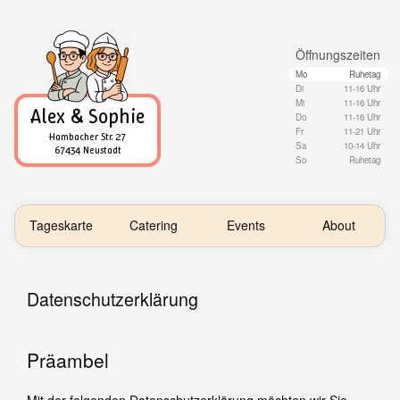
Öffnungszeiten
Mo
Ruhetag
Di
11-16 Uhr
Mi
11-16 Uhr
Alex & Sophie
Do
11-16 Uhr
Fr
11-21 Uhr
Hambacher Str. 27
Sa
10-14 Uhr
67434 Neustadt
So
Ruhetag
Tageskarte
Catering
Events
About
Datenschutzerklärung
Präambel
Mit der folgenden Datenschutzerklärung möchten wir Sie